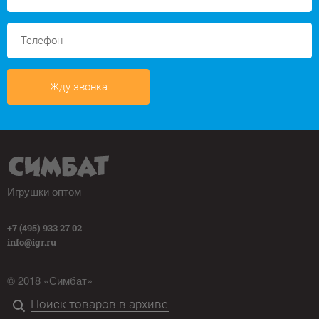
Жду звонка
Игрушки оптом
+7 (495) 933 27 02
info@igr.ru
© 2018 «Симбат»