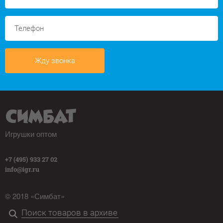
Жду звонка
Игрушки оптом
+7 (495) 933 27 02
info@igr.ru
© 2018 «Симбат»