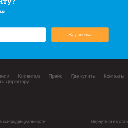
нту?
ами
Жду звонка
ании
Клиентам
Прайс
Где купить
Контакты
ть Директору
а конфиденциальности
Вернуться на стар