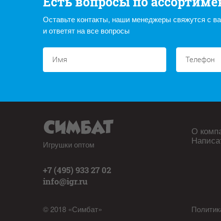
Есть вопросы по ассортиме
Оставьте контакты, наши менеджеры свяжутся с в
и ответят на все вопросы
О комп
Написа
Игрушки оптом
+7 (495) 933 27 02
info@igr.ru
© 2018 «Симбат»
Политик