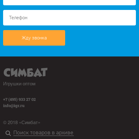
Жду звонка
Игрушки оптом
+7 (495) 933 27 02
info@igr.ru
© 2018 «Симбат»