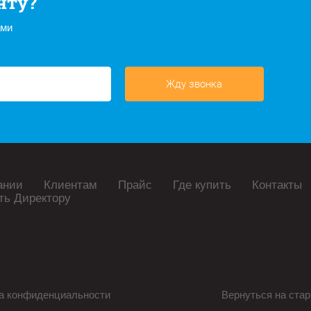
нту?
ами
Жду звонка
ании
Клиентам
Прайс
Где купить
Контакты
ть Директору
а конфиденциальности
Вернуться на стар