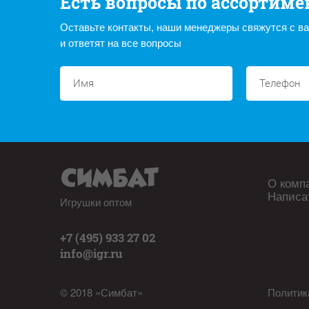
Есть вопросы по ассортиме
Оставьте контакты, наши менеджеры свяжутся с в
и ответят на все вопросы
О комп
Написа
Игрушки оптом
+7 (495) 933 27 02
info@igr.ru
© 2018 «Симбат»
Политик