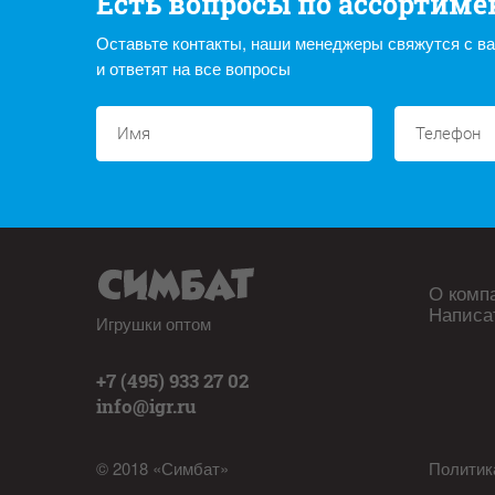
Есть вопросы по ассортиме
Оставьте контакты, наши менеджеры свяжутся с в
и ответят на все вопросы
О комп
Написа
Игрушки оптом
+7 (495) 933 27 02
info@igr.ru
© 2018 «Симбат»
Политик