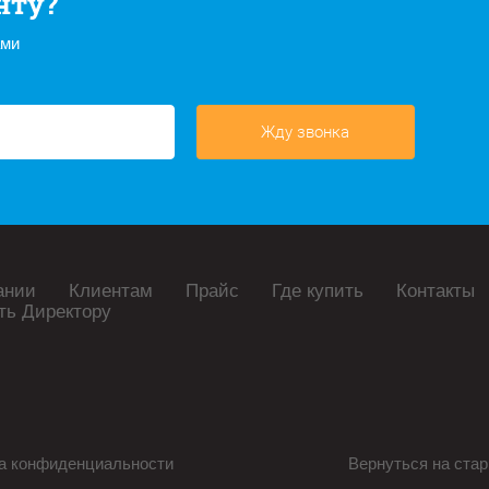
нту?
ами
Жду звонка
ании
Клиентам
Прайс
Где купить
Контакты
ть Директору
а конфиденциальности
Вернуться на стар