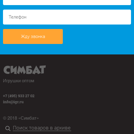
Жду звонка
Игрушки оптом
+7 (495) 933 27 02
info@igr.ru
© 2018 «Симбат»