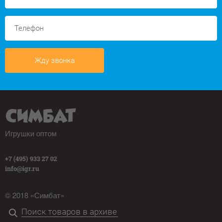
Жду звонка
Игрушки оптом
+7 (495) 933 27 02
info@igr.ru
© 2018 «Симбат»