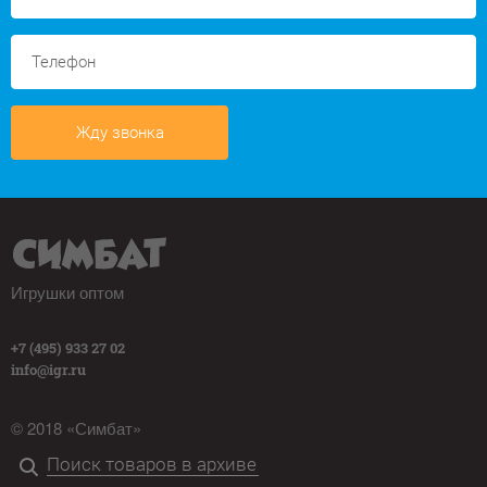
Жду звонка
Игрушки оптом
+7 (495) 933 27 02
info@igr.ru
© 2018 «Симбат»