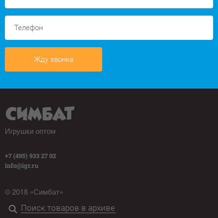
Жду звонка
Игрушки оптом
+7 (495) 933 27 02
info@igr.ru
© 2018 «Симбат»