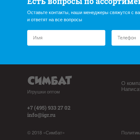
Есть вопросы по ассортиме
Оставьте контакты, наши менеджеры свяжутся с в
и ответят на все вопросы
О комп
Написа
Игрушки оптом
+7 (495) 933 27 02
info@igr.ru
© 2018 «Симбат»
Политик