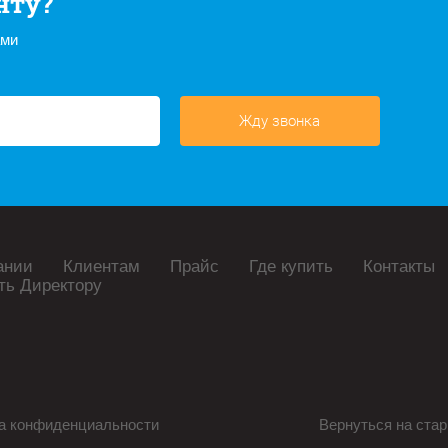
нту?
ами
Жду звонка
ании
Клиентам
Прайс
Где купить
Контакты
ть Директору
а конфиденциальности
Вернуться на стар