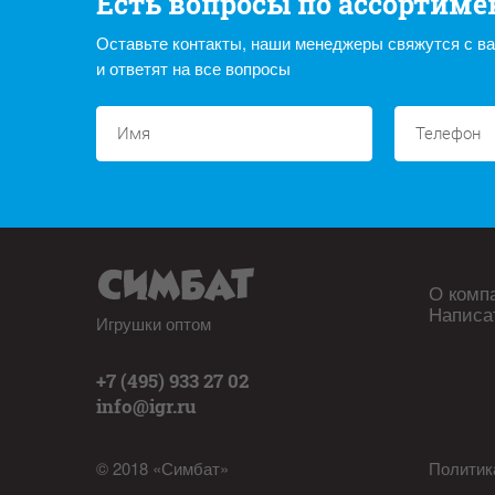
Есть вопросы по ассортиме
Оставьте контакты, наши менеджеры свяжутся с в
и ответят на все вопросы
О комп
Написа
Игрушки оптом
+7 (495) 933 27 02
info@igr.ru
© 2018 «Симбат»
Политик