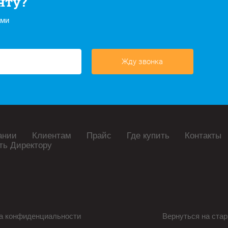
нту?
ами
Жду звонка
ании
Клиентам
Прайс
Где купить
Контакты
ть Директору
а конфиденциальности
Вернуться на стар