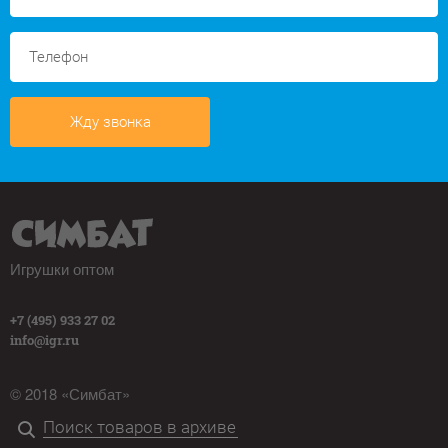
Жду звонка
Игрушки оптом
+7 (495) 933 27 02
info@igr.ru
© 2018 «Симбат»