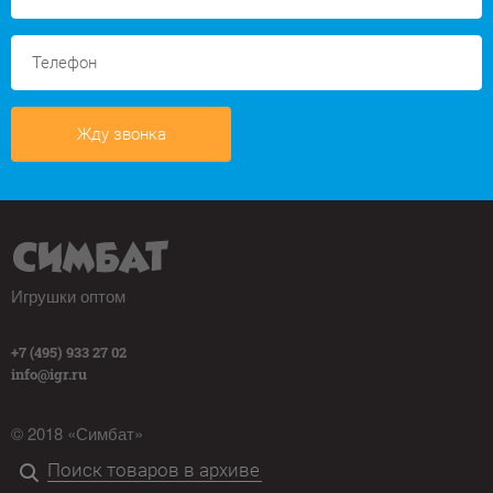
Жду звонка
Игрушки оптом
+7 (495) 933 27 02
info@igr.ru
© 2018 «Симбат»