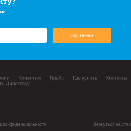
нту?
ами
Жду звонка
ании
Клиентам
Прайс
Где купить
Контакты
ть Директору
а конфиденциальности
Вернуться на стар