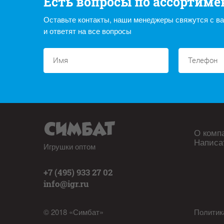
Есть вопросы по ассортиме
Оставьте контакты, наши менеджеры свяжутся с в
и ответят на все вопросы
О комп
Написа
Игрушки оптом
+7 (495) 933 27 02
info@igr.ru
© 2018 «Симбат»
Политик