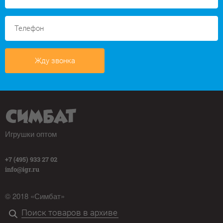
Жду звонка
Игрушки оптом
+7 (495) 933 27 02
info@igr.ru
© 2018 «Симбат»