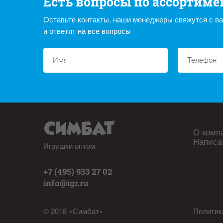
Есть вопросы по ассортиме
Оставьте контакты, наши менеджеры свяжутся с в
и ответят на все вопросы
О комп
Написа
Игрушки оптом
+7 (495) 933 27 02
info@igr.ru
© 2018 «Симбат»
Политик