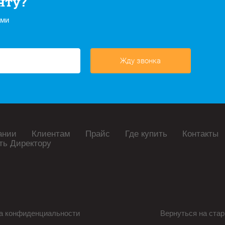
нту?
ами
Жду звонка
ании
Клиентам
Прайс
Где купить
Контакты
ть Директору
а конфиденциальности
Вернуться на стар