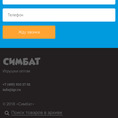
Жду звонка
Игрушки оптом
+7 (495) 933 27 02
info@igr.ru
© 2018 «Симбат»