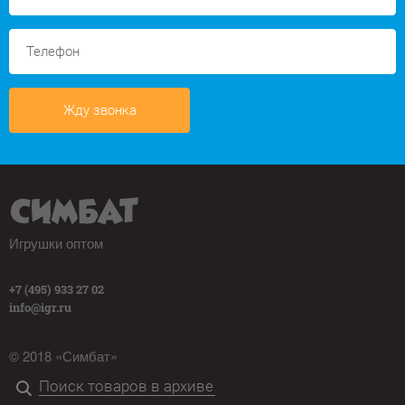
Жду звонка
Игрушки оптом
+7 (495) 933 27 02
info@igr.ru
© 2018 «Симбат»