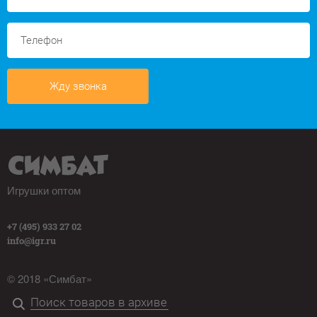
Жду звонка
Игрушки оптом
+7 (495) 933 27 02
info@igr.ru
© 2018 «Симбат»