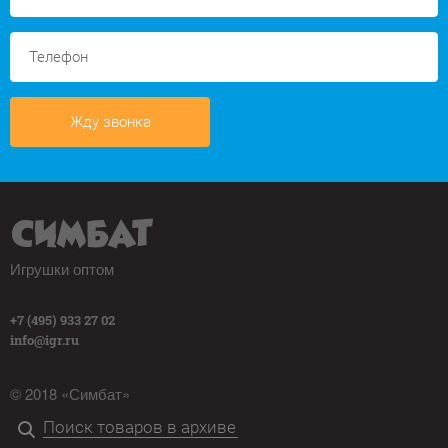
Жду звонка
Игрушки оптом
+7 (495) 933 27 02
info@igr.ru
© 2018 «Симбат»