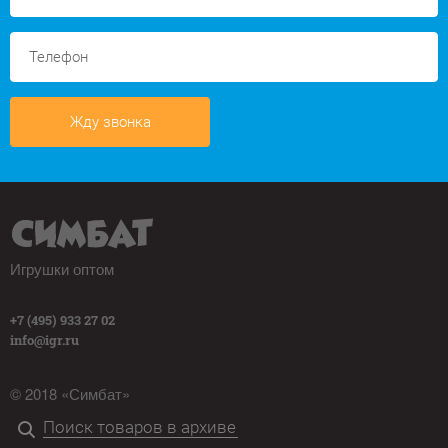
Жду звонка
Игрушки оптом
+7 (495) 933 27 02
info@igr.ru
© 2018 «Симбат»