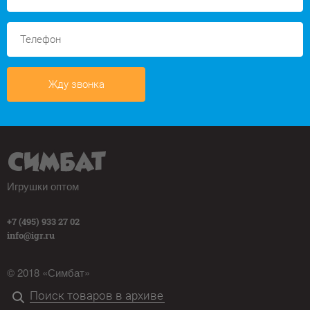
Жду звонка
Игрушки оптом
+7 (495) 933 27 02
info@igr.ru
© 2018 «Симбат»