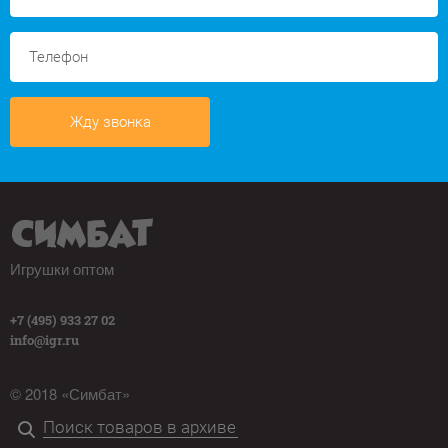
Жду звонка
Игрушки оптом
+7 (495) 933 27 02
info@igr.ru
© 2018 «Симбат»