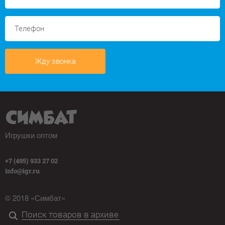
Жду звонка
Игрушки оптом
+7 (495) 933 27 02
info@igr.ru
© 2018 «Симбат»