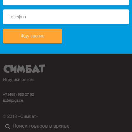
Жду звонка
Игрушки оптом
+7 (495) 933 27 02
info@igr.ru
© 2018 «Симбат»