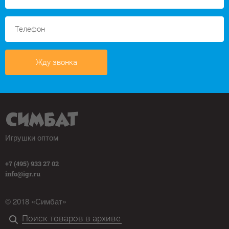
Жду звонка
Игрушки оптом
+7 (495) 933 27 02
info@igr.ru
© 2018 «Симбат»