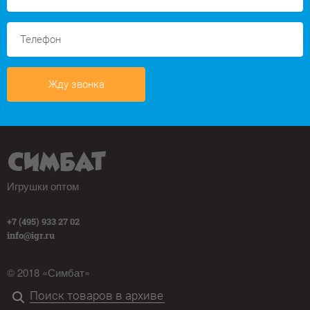
Жду звонка
Игрушки оптом
+7 (495) 933 27 02
info@igr.ru
© 2018 «Симбат»