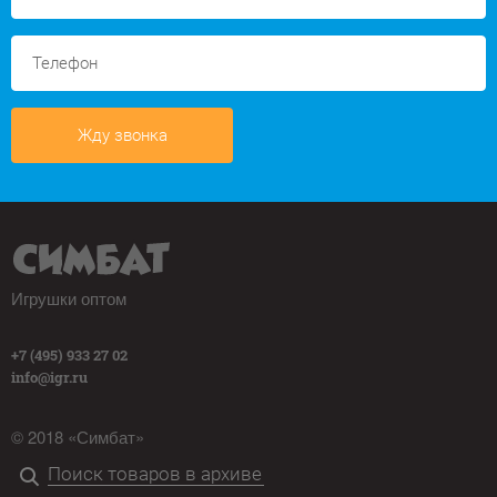
Жду звонка
Игрушки оптом
+7 (495) 933 27 02
info@igr.ru
© 2018 «Симбат»