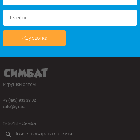
Жду звонка
Игрушки оптом
+7 (495) 933 27 02
info@igr.ru
© 2018 «Симбат»