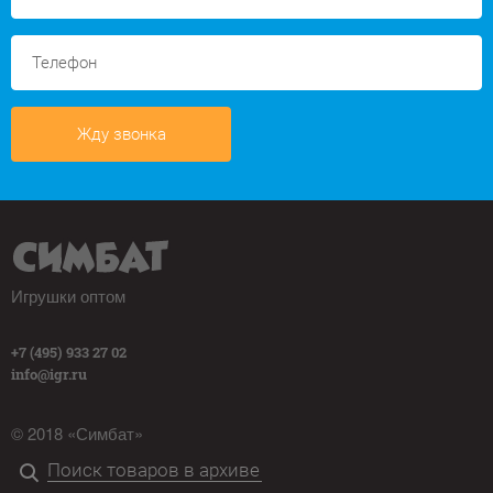
Жду звонка
Игрушки оптом
+7 (495) 933 27 02
info@igr.ru
© 2018 «Симбат»