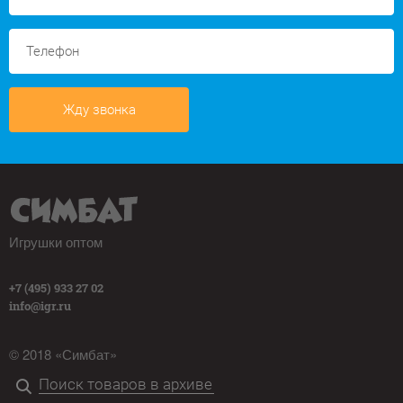
Жду звонка
Игрушки оптом
+7 (495) 933 27 02
info@igr.ru
© 2018 «Симбат»