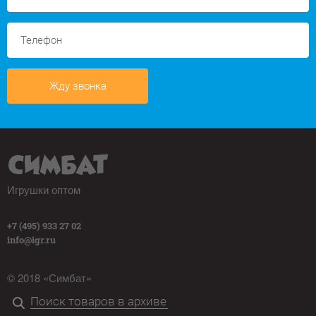
Жду звонка
Игрушки оптом
+7 (495) 933 27 02
info@igr.ru
© 2018 «Симбат»