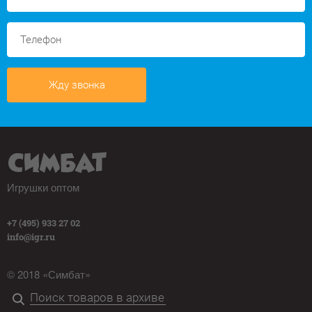
Жду звонка
Игрушки оптом
+7 (495) 933 27 02
info@igr.ru
© 2018 «Симбат»