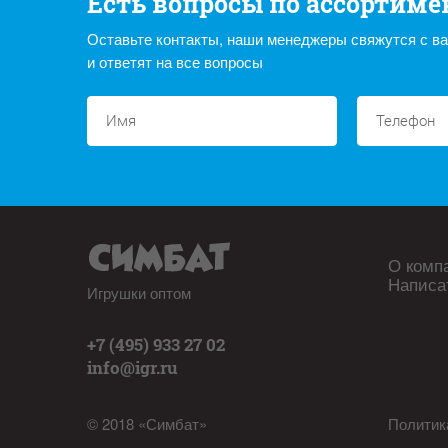
Есть вопросы по ассортиме
Оставьте контакты, наши менеджеры свяжутся с в
и ответят на все вопросы
О комп
Написа
Игрушки оптом
+7 (495) 933 27 02
info@igr.ru
© 2018 «Симбат»
Политик