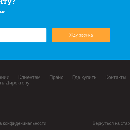
нту?
ами
Жду звонка
ании
Клиентам
Прайс
Где купить
Контакты
ть Директору
а конфиденциальности
Вернуться на стар