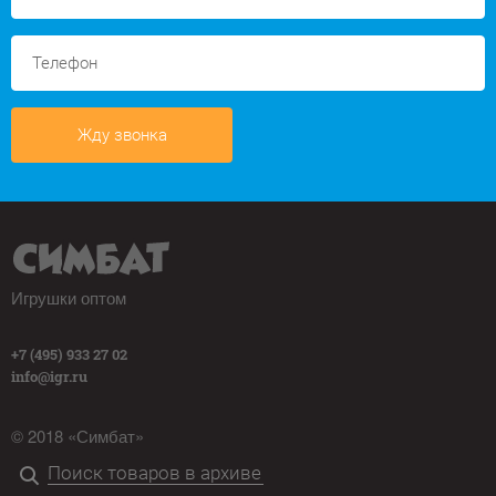
Жду звонка
Игрушки оптом
+7 (495) 933 27 02
info@igr.ru
© 2018 «Симбат»