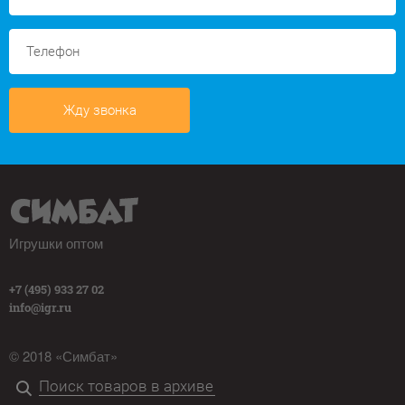
Жду звонка
Игрушки оптом
+7 (495) 933 27 02
info@igr.ru
© 2018 «Симбат»