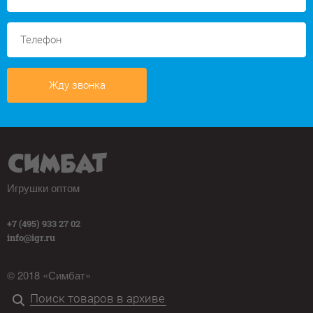
Жду звонка
Игрушки оптом
+7 (495) 933 27 02
info@igr.ru
© 2018 «Симбат»