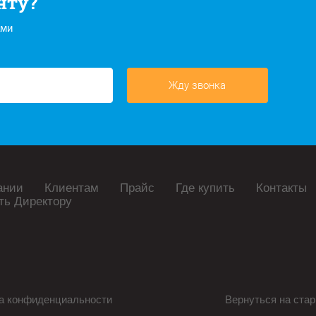
нту?
ами
Жду звонка
ании
Клиентам
Прайс
Где купить
Контакты
ть Директору
а конфиденциальности
Вернуться на стар