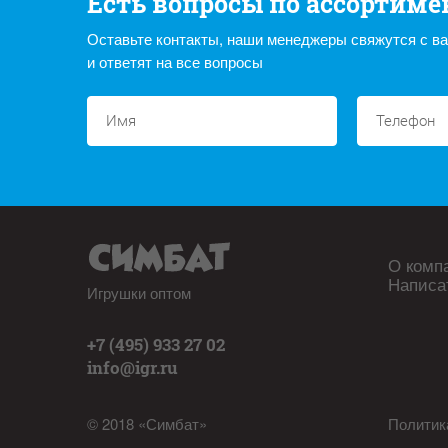
Есть вопросы по ассортиме
Оставьте контакты, наши менеджеры свяжутся с в
и ответят на все вопросы
О комп
Написа
Игрушки оптом
+7 (495) 933 27 02
info@igr.ru
© 2018 «Симбат»
Политик