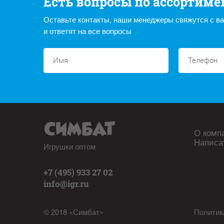
Есть вопросы по ассортиме
Оставьте контакты, наши менеджеры свяжутся с в
и ответят на все вопросы
О комп
Написа
Игрушки оптом
+7 (495) 933 27 02
info@igr.ru
© 2018 «Симбат»
Политик