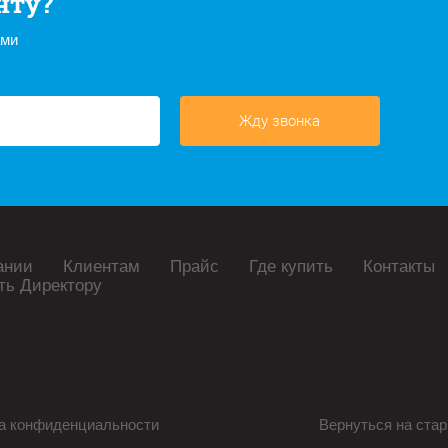
нту?
ами
Жду звонка
ании
Клиентам
Прайс
Где купить
Контакты
ть Директору
а конфиденциальности
Вернуться на стар