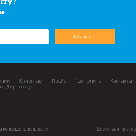
нту?
ами
Жду звонка
ании
Клиентам
Прайс
Где купить
Контакты
ть Директору
а конфиденциальности
Вернуться на стар