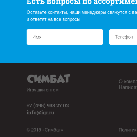
Есть вопросы по ассортиме
Оставьте контакты, наши менеджеры свяжутся с в
и ответят на все вопросы
О комп
Написа
Игрушки оптом
+7 (495) 933 27 02
info@igr.ru
© 2018 «Симбат»
Политик