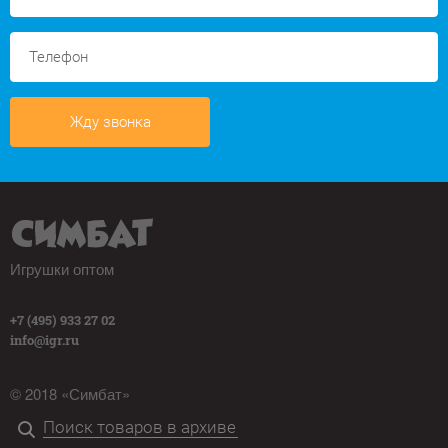
Жду звонка
Игрушки оптом
+7 (495) 933 27 02
info@igr.ru
© 2018 «Симбат»