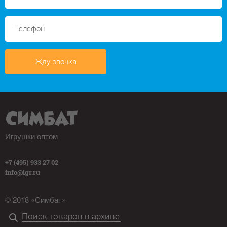
Жду звонка
Игрушки оптом
+7 (495) 933 27 02
info@igr.ru
© 2018 «Симбат»