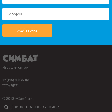
Жду звонка
Игрушки оптом
+7 (495) 933 27 02
info@igr.ru
© 2018 «Симбат»