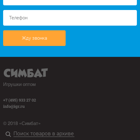
Жду звонка
Игрушки оптом
+7 (495) 933 27 02
info@igr.ru
© 2018 «Симбат»