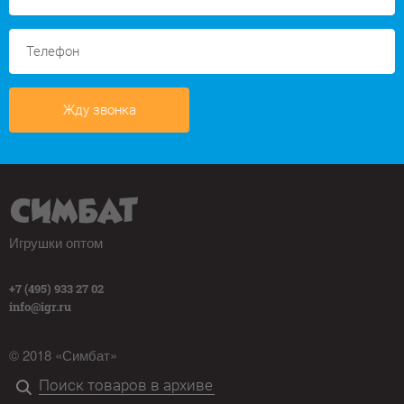
Жду звонка
Игрушки оптом
+7 (495) 933 27 02
info@igr.ru
© 2018 «Симбат»