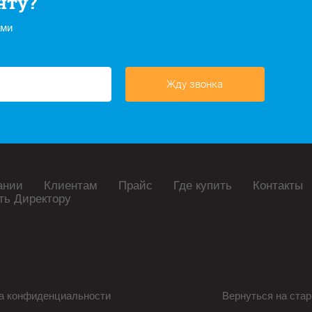
нту?
ами
Жду звонка
ании
Клиентам
Прайс
Где купить
Контакты
ть Директору
а конфиденциальности
Вернуться на стар