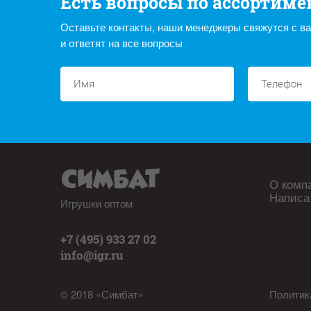
Есть вопросы по ассортиме
Оставьте контакты, наши менеджеры свяжутся с в
и ответят на все вопросы
О комп
Написа
Игрушки оптом
+7 (495) 933 27 02
info@igr.ru
© 2018 «Симбат»
Политик