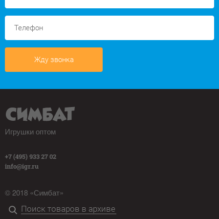
Жду звонка
Игрушки оптом
+7 (495) 933 27 02
info@igr.ru
© 2018 «Симбат»