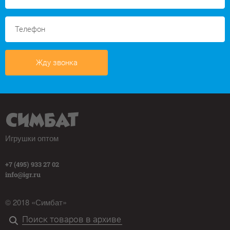
Жду звонка
Игрушки оптом
+7 (495) 933 27 02
info@igr.ru
© 2018 «Симбат»