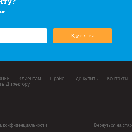
нту?
ами
Жду звонка
ании
Клиентам
Прайс
Где купить
Контакты
ть Директору
а конфиденциальности
Вернуться на стар