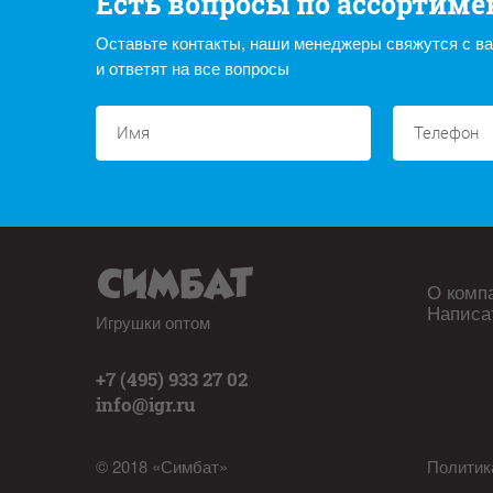
Есть вопросы по ассортиме
Оставьте контакты, наши менеджеры свяжутся с в
и ответят на все вопросы
О комп
Написа
Игрушки оптом
+7 (495) 933 27 02
info@igr.ru
© 2018 «Симбат»
Политик